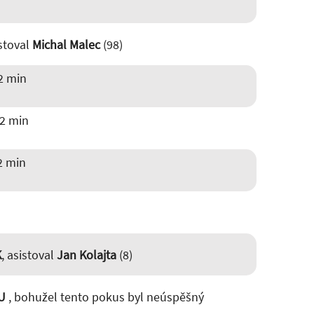
istoval
Michal Malec
(98)
2 min
2 min
2 min
K
, asistoval
Jan Kolajta
(8)
U
, bohužel tento pokus byl neúspěšný