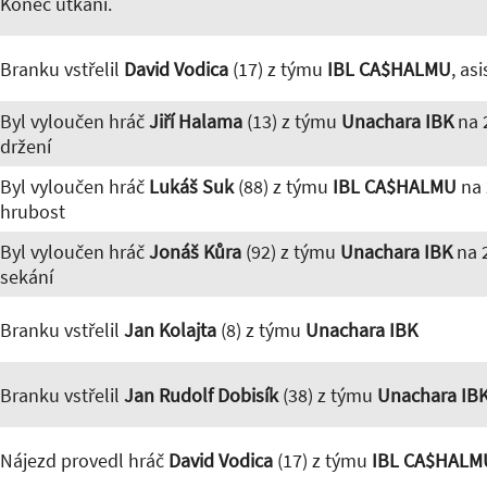
Konec utkání.
Branku vstřelil
David Vodica
(17) z týmu
IBL CA$HALMU
, as
Byl vyloučen hráč
Jiří Halama
(13) z týmu
Unachara IBK
na 
držení
Byl vyloučen hráč
Lukáš Suk
(88) z týmu
IBL CA$HALMU
na 
hrubost
Byl vyloučen hráč
Jonáš Kůra
(92) z týmu
Unachara IBK
na 
sekání
Branku vstřelil
Jan Kolajta
(8) z týmu
Unachara IBK
Branku vstřelil
Jan Rudolf Dobisík
(38) z týmu
Unachara IB
Nájezd provedl hráč
David Vodica
(17) z týmu
IBL CA$HALM