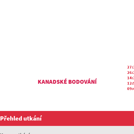
27:
26:
14:
KANADSKÉ BODOVÁNÍ
12:
09:
Přehled utkání