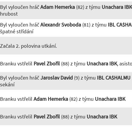
Byl vyloučen hráč
Adam Hemerka
(82) z týmu
Unachara IBK
hrubost
Byl vyloučen hráč
Alexandr Svoboda
(81) z týmu
IBL CA$H
špatné střídání
Začala 2. polovina utkání.
Branku vstřelil
Pavel Zbořil
(88) z týmu
Unachara IBK
, asist
Byl vyloučen hráč
Jaroslav David
(9) z týmu
IBL CA$HALMU
sekání
Branku vstřelil
Adam Hemerka
(82) z týmu
Unachara IBK
Branku vstřelil
Pavel Zbořil
(88) z týmu
Unachara IBK