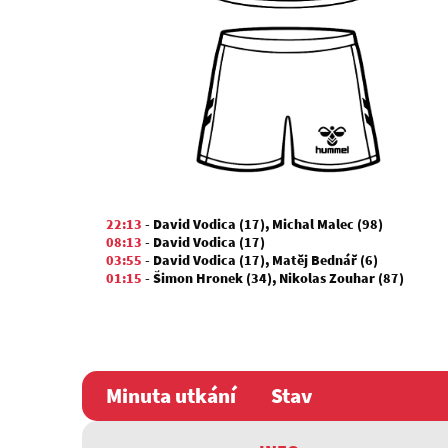
22:13
-
David Vodica (17)
,
Michal Malec (98)
08:13
-
David Vodica (17)
03:55
-
David Vodica (17)
,
Matěj Bednář (6)
01:15
-
Šimon Hronek (34)
,
Nikolas Zouhar (87)
Minuta utkání
Stav