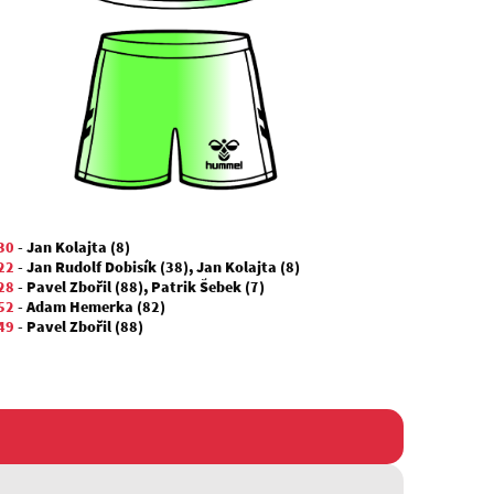
30
-
Jan Kolajta (8)
22
-
Jan Rudolf Dobisík (38)
,
Jan Kolajta (8)
28
-
Pavel Zbořil (88)
,
Patrik Šebek (7)
52
-
Adam Hemerka (82)
49
-
Pavel Zbořil (88)